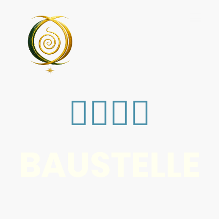
👷‍♀️👷‍♂️
BAUSTELLE