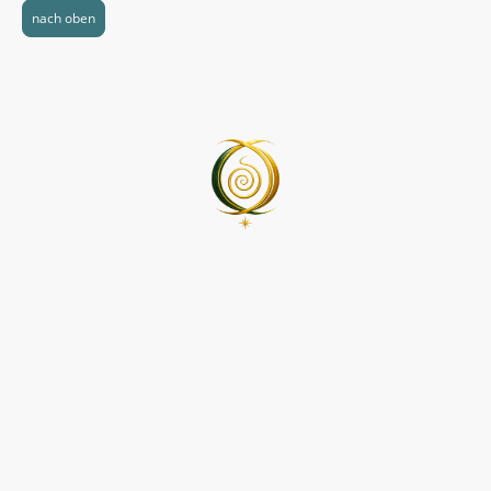
nach oben
Die Sternentrommel versteht
sich als begleitendes Angebot
für persönliche Entwicklung
und innere Prozesse. Bei
körperlichen oder psychischen
Erkrankungen empfehlen wir
die Zusammenarbeit mit